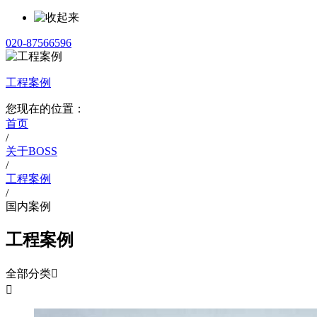
020-87566596
工程案例
您现在的位置：
首页
/
关于BOSS
/
工程案例
/
国内案例
工程案例
全部分类

