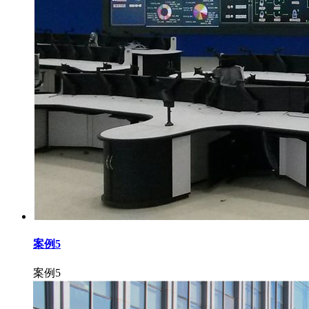
案例5
案例5